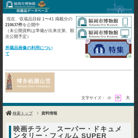
現在、収蔵品目録 1〜41 掲載分の
件
を公開中
210637
（未公開資料は準備が出来次第、順
次公開予定）
所蔵品画像の利用につい
て
大
文字サイズ：
小
中
検索トップ
資料情報
映画チラシ スーパー・ドキュメ
ンタリー・フィルム SUPER