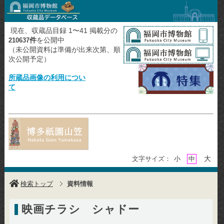
現在、収蔵品目録 1〜41 掲載分の
件
を公開中
210637
（未公開資料は準備が出来次第、順
次公開予定）
所蔵品画像の利用につい
て
大
文字サイズ：
小
中
検索トップ
資料情報
映画チラシ シャドー