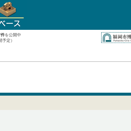
件
を公開中
7
公開予定）