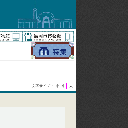
大
文字サイズ：
小
中