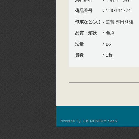
備品番号
1998P11774
作成など(人）
監督:舛田利雄
品質・形状
色刷
法量
B5
員数
1枚
Powered By
I.B.MUSEUM SaaS