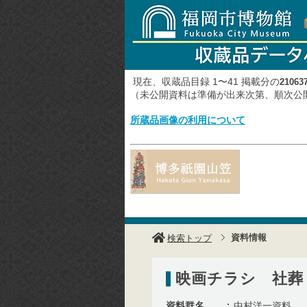
現在、収蔵品目録 1〜41 掲載分の
21063
（未公開資料は準備が出来次第、順次
所蔵品画像の利用について
資料情報
検索トップ
映画チラシ 社葬
資料群名
中村洋一資料