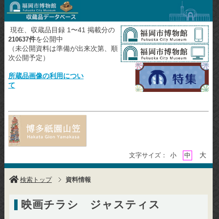
現在、収蔵品目録 1〜41 掲載分の
件
を公開中
210637
（未公開資料は準備が出来次第、順
次公開予定）
所蔵品画像の利用につい
て
大
文字サイズ：
小
中
検索トップ
資料情報
映画チラシ ジャスティス