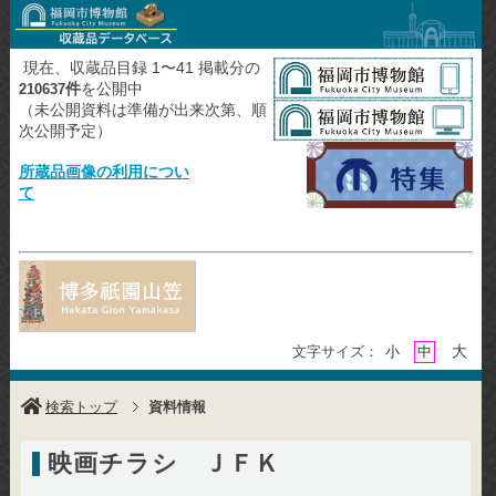
現在、収蔵品目録 1〜41 掲載分の
件
を公開中
210637
（未公開資料は準備が出来次第、順
次公開予定）
所蔵品画像の利用につい
て
大
文字サイズ：
小
中
検索トップ
資料情報
映画チラシ ＪＦＫ