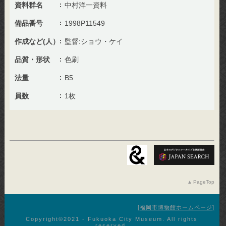
資料群名
中村洋一資料
備品番号
1998P11549
作成など(人）
監督:ショウ・ケイ
品質・形状
色刷
法量
B5
員数
1枚
PageTop
福岡市博物館ホームページ
Copyright©︎2021 - Fukuoka City Museum. All rights
reserved.