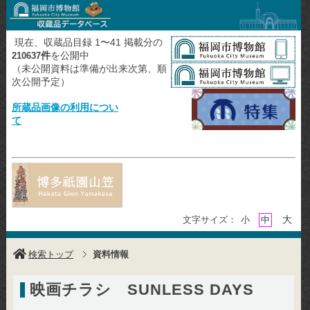
現在、収蔵品目録 1〜41 掲載分の
件
を公開中
210637
（未公開資料は準備が出来次第、順
次公開予定）
所蔵品画像の利用につい
て
大
文字サイズ：
小
中
検索トップ
資料情報
映画チラシ SUNLESS DAYS