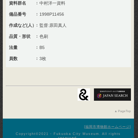
資料群名
中村洋一資料
備品番号
1998P11456
作成など(人）
監督:原田真人
品質・形状
色刷
法量
B5
員数
3枚
PageTop
福岡市博物館ホームページ
Copyright©︎2021 - Fukuoka City Museum. All rights
reserved.