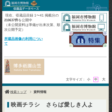
現在、収蔵品目録 1〜41 掲載分の
件
を公開中
210637
（未公開資料は準備が出来次第、順
次公開予定）
所蔵品画像の利用につい
て
大
文字サイズ：
小
中
検索トップ
資料情報
映画チラシ さらば愛しき人よ