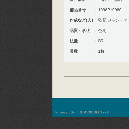
備品番号
1998P10980
作成など(人）
監督:ジャン・オ
品質・形状
色刷
法量
B5
員数
1枚
Powered By
I.B.MUSEUM SaaS