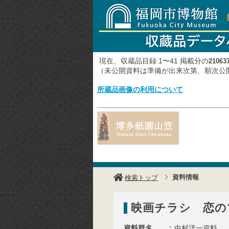
現在、収蔵品目録 1〜41 掲載分の
21063
（未公開資料は準備が出来次第、順次
所蔵品画像の利用について
資料情報
検索トップ
映画チラシ 恋の
資料群名
中村洋一資料