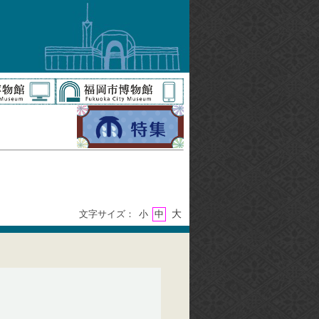
大
文字サイズ：
小
中