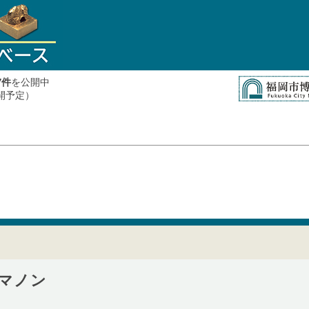
件
を公開中
7
公開予定）
マノン