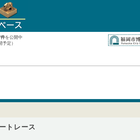
件
を公開中
7
公開予定）
ートレース