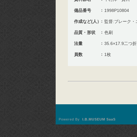
備品番号
1998P10804
作成など(人）
監督:ブレーク・
品質・形状
色刷
法量
35.6×17.9二つ
員数
1枚
Powered By
I.B.MUSEUM SaaS