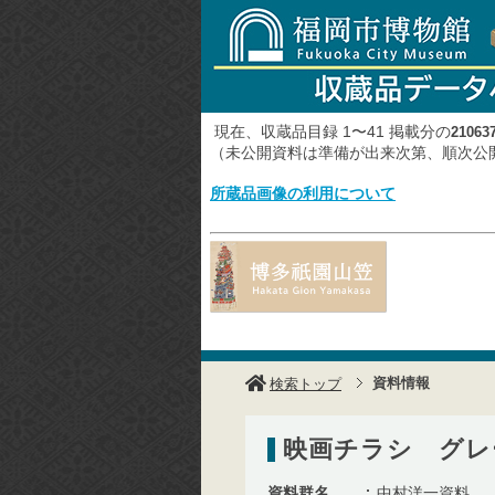
現在、収蔵品目録 1〜41 掲載分の
21063
（未公開資料は準備が出来次第、順次
所蔵品画像の利用について
資料情報
検索トップ
映画チラシ グレ
資料群名
中村洋一資料