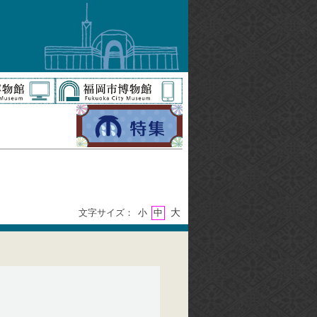
大
文字サイズ：
小
中