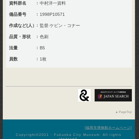
資料群名
中村洋一資料
備品番号
1998P10571
作成など(人）
監督:ケビン・コナー
品質・形状
色刷
法量
B5
員数
1枚
PageTop
福岡市博物館ホームページ
Copyright©︎2021 - Fukuoka City Museum. All rights
reserved.