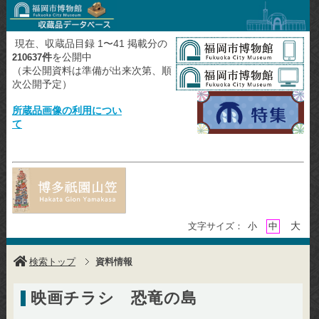
現在、収蔵品目録 1〜41 掲載分の
件
を公開中
210637
（未公開資料は準備が出来次第、順
次公開予定）
所蔵品画像の利用につい
て
大
文字サイズ：
小
中
検索トップ
資料情報
映画チラシ 恐竜の島