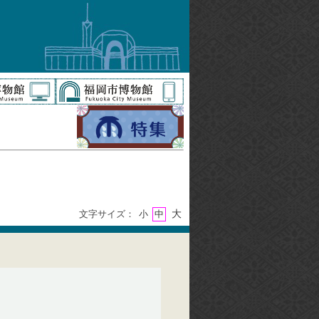
大
文字サイズ：
小
中