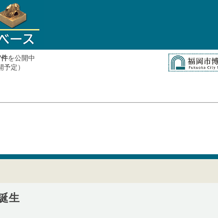
件
を公開中
7
公開予定）
誕生