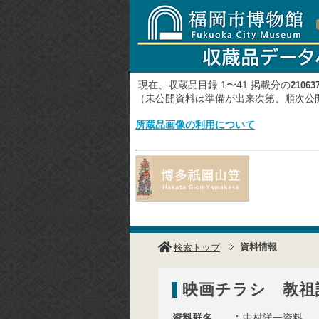
現在、収蔵品目録 1〜41 掲載分の
21063
（未公開資料は準備が出来次第、順次
所蔵品画像の利用について
資料情報
検索トップ
映画チラシ 教祖
資料群名
中村洋一資料