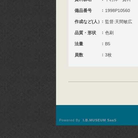
備品番号
1998P10560
作成など(人）
監督:天間敏広
品質・形状
色刷
法量
B5
員数
3枚
Powered By
I.B.MUSEUM SaaS