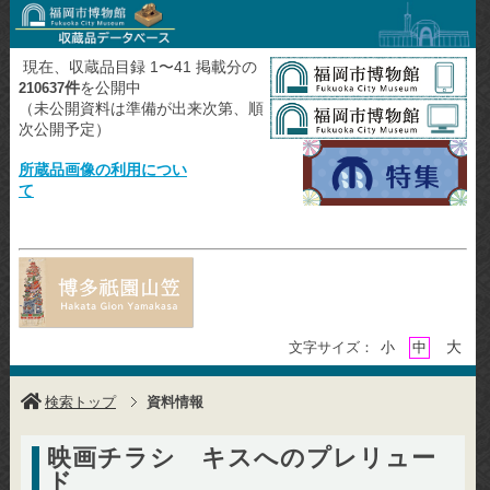
現在、収蔵品目録 1〜41 掲載分の
件
を公開中
210637
（未公開資料は準備が出来次第、順
次公開予定）
所蔵品画像の利用につい
て
大
文字サイズ：
小
中
検索トップ
資料情報
映画チラシ キスへのプレリュー
ド