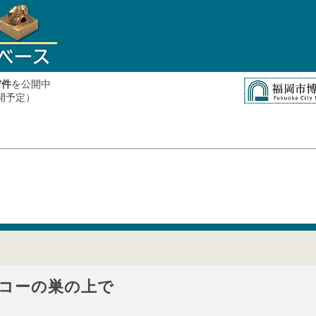
件
を公開中
7
公開予定）
コーの巣の上で