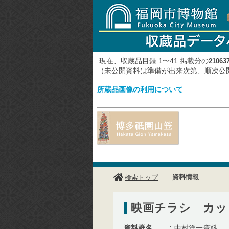
現在、収蔵品目録 1〜41 掲載分の
21063
（未公開資料は準備が出来次第、順次
所蔵品画像の利用について
資料情報
検索トップ
映画チラシ カッ
資料群名
中村洋一資料