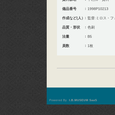
備品番号
1998P10213
作成など(人）
監督:ミロス・フ
品質・形状
色刷
法量
B5
員数
1枚
Powered By
I.B.MUSEUM SaaS