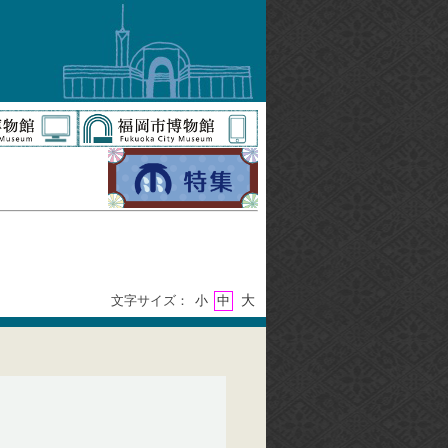
大
文字サイズ：
小
中