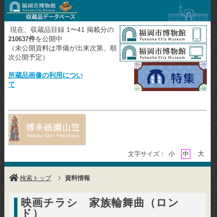
現在、収蔵品目録 1〜41 掲載分の
件
を公開中
210637
（未公開資料は準備が出来次第、順
次公開予定）
所蔵品画像の利用につい
て
大
文字サイズ：
小
中
検索トップ
資料情報
映画チラシ 家族輪舞曲（ロン
ド）