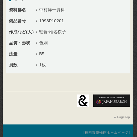
資料群名
中村洋一資料
備品番号
1998P10201
作成など(人）
監督:椎名桜子
品質・形状
色刷
法量
B5
員数
1枚
PageTop
福岡市博物館ホームページ