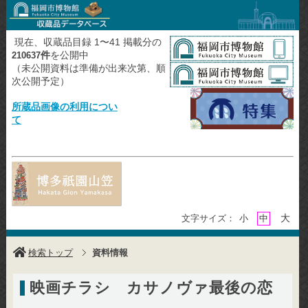
現在、収蔵品目録 1〜41 掲載分の
件
を公開中
210637
（未公開資料は準備が出来次第、順
次公開予定）
所蔵品画像の利用につい
て
大
文字サイズ：
小
中
検索トップ
資料情報
映画チラシ カサノヴァ最後の恋