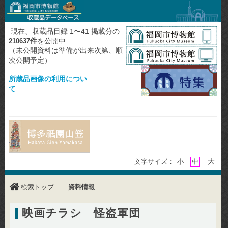
現在、収蔵品目録 1〜41 掲載分の
件
を公開中
210637
（未公開資料は準備が出来次第、順
次公開予定）
所蔵品画像の利用につい
て
大
文字サイズ：
小
中
検索トップ
資料情報
映画チラシ 怪盗軍団