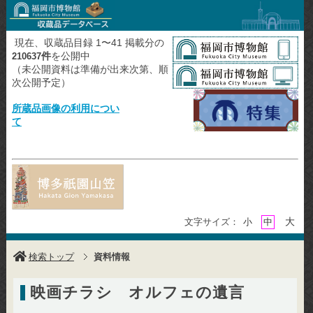
現在、収蔵品目録 1〜41 掲載分の
件
を公開中
210637
（未公開資料は準備が出来次第、順
次公開予定）
所蔵品画像の利用につい
て
大
文字サイズ：
小
中
検索トップ
資料情報
映画チラシ オルフェの遺言