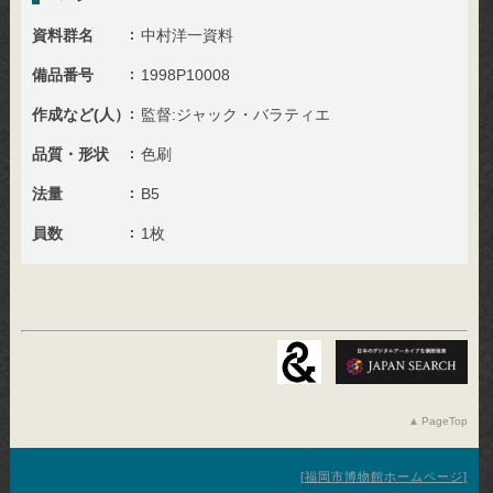
資料群名
中村洋一資料
備品番号
1998P10008
作成など(人）
監督:ジャック・バラティエ
品質・形状
色刷
法量
B5
員数
1枚
PageTop
福岡市博物館ホームページ