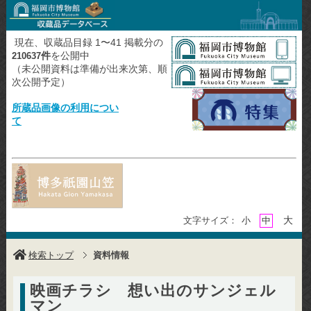
現在、収蔵品目録 1〜41 掲載分の
件
を公開中
210637
（未公開資料は準備が出来次第、順
次公開予定）
所蔵品画像の利用につい
て
大
文字サイズ：
小
中
検索トップ
資料情報
映画チラシ 想い出のサンジェル
マン