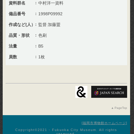
資料群名
中村洋一資料
備品番号
1998P09992
作成など(人）
監督:加藤盟
品質・形状
色刷
法量
B5
員数
1枚
PageTop
福岡市博物館ホームページ
Copyright©︎2021 - Fukuoka City Museum. All rights
reserved.