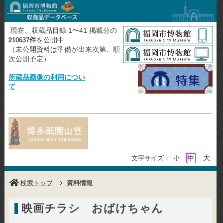
現在、収蔵品目録 1〜41 掲載分の
件
を公開中
210637
（未公開資料は準備が出来次第、順
次公開予定）
所蔵品画像の利用につい
て
大
文字サイズ：
小
中
検索トップ
資料情報
映画チラシ おばけちゃん