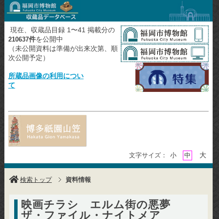
現在、収蔵品目録 1〜41 掲載分の
件
を公開中
210637
（未公開資料は準備が出来次第、順
次公開予定）
所蔵品画像の利用につい
て
大
文字サイズ：
小
中
検索トップ
資料情報
映画チラシ エルム街の悪夢
ザ・ファイル・ナイトメア