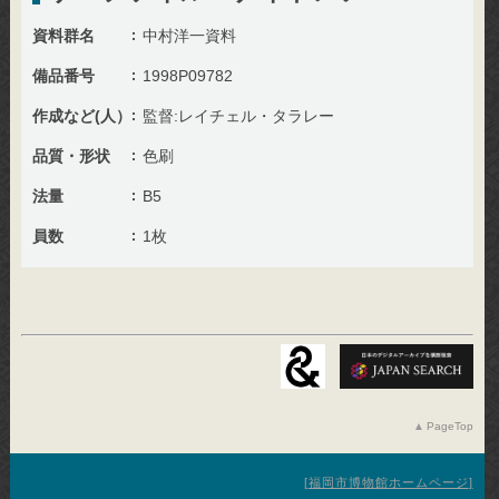
資料群名
中村洋一資料
備品番号
1998P09782
作成など(人）
監督:レイチェル・タラレー
品質・形状
色刷
法量
B5
員数
1枚
PageTop
福岡市博物館ホームページ