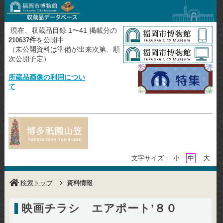
現在、収蔵品目録 1〜41 掲載分の
件
を公開中
210637
（未公開資料は準備が出来次第、順
次公開予定）
所蔵品画像の利用につい
て
大
文字サイズ：
小
中
検索トップ
資料情報
映画チラシ エアポート’８０