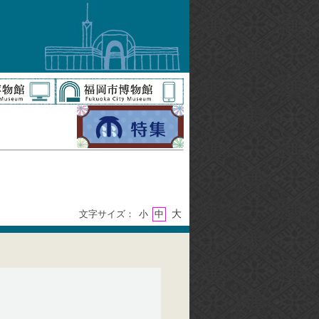
大
文字サイズ：
小
中