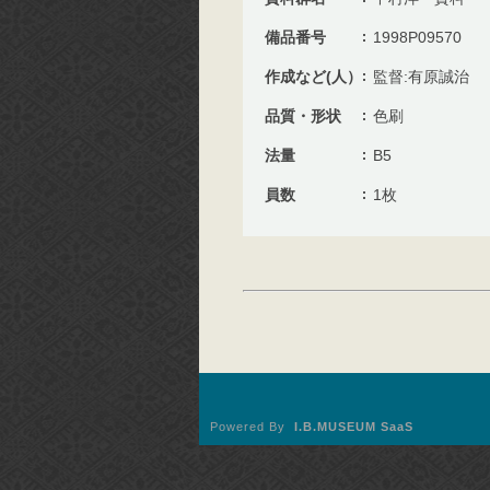
備品番号
1998P09570
作成など(人）
監督:有原誠治
品質・形状
色刷
法量
B5
員数
1枚
Powered By
I.B.MUSEUM SaaS