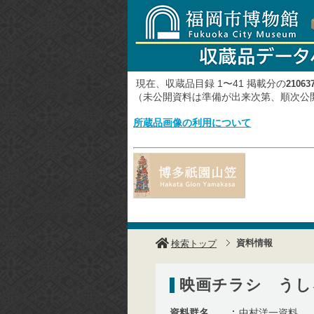
現在、収蔵品目録 1〜41 掲載分の
21063
（未公開資料は準備が出来次第、順次
所蔵品画像の利用について
資料情報
検索トップ
映画チラシ うし
資料群名
中村洋一資料