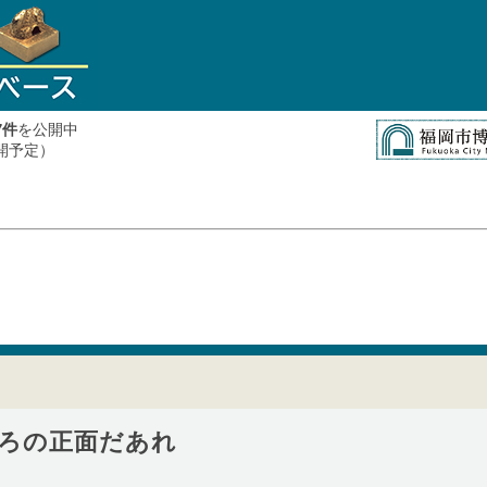
件
を公開中
7
公開予定）
ろの正面だあれ