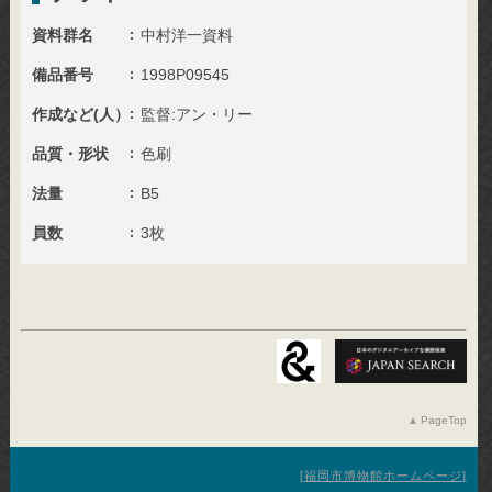
資料群名
中村洋一資料
備品番号
1998P09545
作成など(人）
監督:アン・リー
品質・形状
色刷
法量
B5
員数
3枚
PageTop
福岡市博物館ホームページ