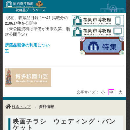
現在、収蔵品目録 1〜41 掲載分の
件
を公開中
210637
（未公開資料は準備が出来次第、順
次公開予定）
所蔵品画像の利用につい
て
大
文字サイズ：
小
中
検索トップ
資料情報
映画チラシ ウェディング・バン
ケット