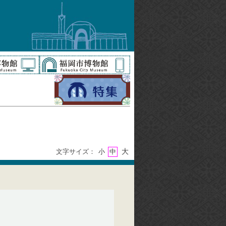
大
文字サイズ：
小
中