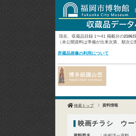
現在、収蔵品目録 1〜41 掲載分の
21063
（未公開資料は準備が出来次第、順次
所蔵品画像の利用について
資料情報
検索トップ
映画チラシ ウー
資料群名
中村洋一資料