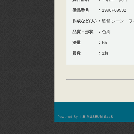
備品番号
1998P09532
作成など(人）
監督:ジーン・ワ
品質・形状
色刷
法量
B5
員数
1枚
Powered By
I.B.MUSEUM SaaS