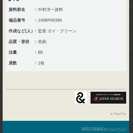
資料群名
中村洋一資料
備品番号
1998P09386
作成など(人）
監督:ガイ・グリーン
品質・形状
色刷
法量
B5
員数
1枚
PageTop
福岡市博物館ホームページ