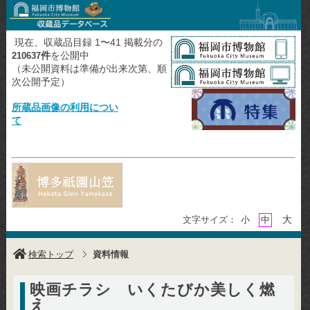
現在、収蔵品目録 1〜41 掲載分の
件
を公開中
210637
（未公開資料は準備が出来次第、順
次公開予定）
所蔵品画像の利用につい
て
大
文字サイズ：
小
中
検索トップ
資料情報
映画チラシ いくたびか美しく燃
え