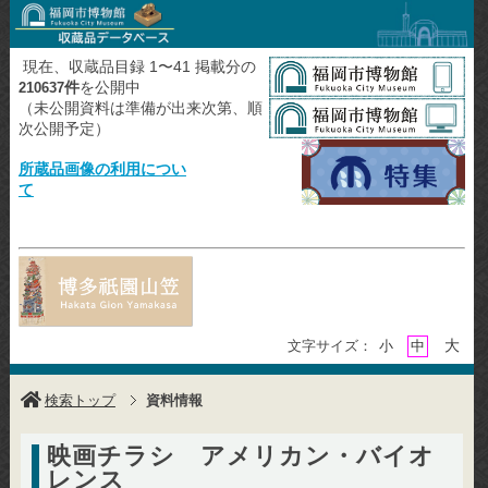
現在、収蔵品目録 1〜41 掲載分の
件
を公開中
210637
（未公開資料は準備が出来次第、順
次公開予定）
所蔵品画像の利用につい
て
大
文字サイズ：
小
中
検索トップ
資料情報
映画チラシ アメリカン・バイオ
レンス