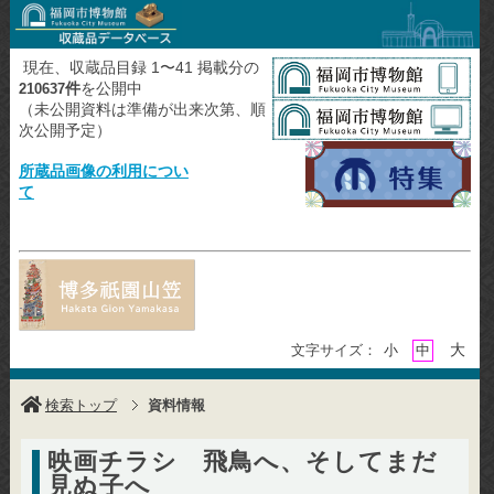
現在、収蔵品目録 1〜41 掲載分の
件
を公開中
210637
（未公開資料は準備が出来次第、順
次公開予定）
所蔵品画像の利用につい
て
大
文字サイズ：
小
中
検索トップ
資料情報
映画チラシ 飛鳥へ、そしてまだ
見ぬ子へ