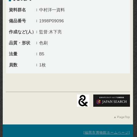
資料群名
中村洋一資料
備品番号
1998P09096
作成など(人）
監督:木下亮
品質・形状
色刷
法量
B5
員数
1枚
PageTop
福岡市博物館ホームページ