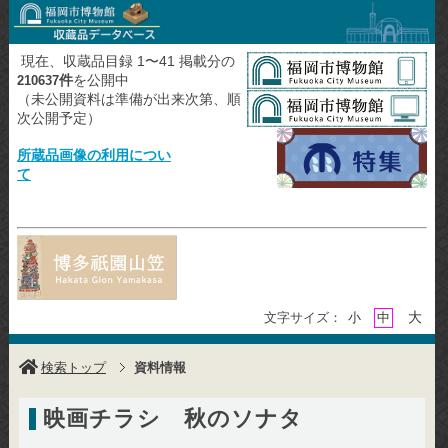
現在、収蔵品目録 1〜41 掲載分の
件
を公開中
210637
（未公開資料は準備が出来次第、順
次公開予定）
所蔵品画像の利用につい
て
大
文字サイズ：
小
中
検索トップ
資料情報
映画チラシ 秋のソナタ