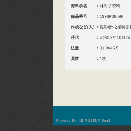
資料群名
林町子資料
備品番号
1998P08696
作成など(人）
撮影者:松尾特派
時代
昭和12年10月2
法量
31.0×45.5
員数
1枚
Powered By
I.B.MUSEUM SaaS