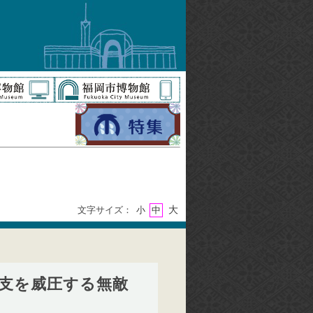
大
文字サイズ：
小
中
 南支を威圧する無敵