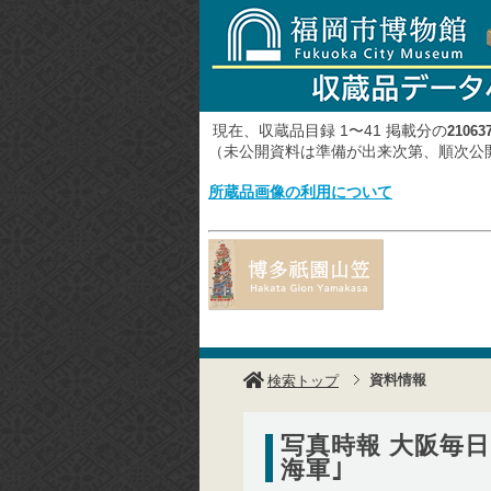
現在、収蔵品目録 1〜41 掲載分の
21063
（未公開資料は準備が出来次第、順次
所蔵品画像の利用について
資料情報
検索トップ
写真時報 大阪毎日 
海軍｣