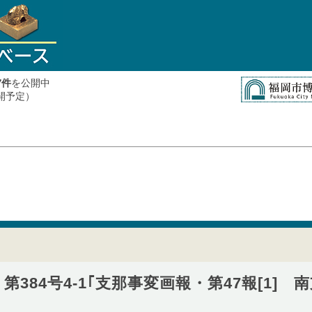
件
を公開中
7
公開予定）
第384号4-1｢支那事変画報・第47報[1]