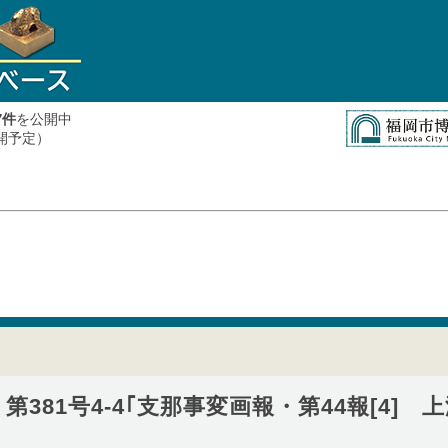
件
を公開中
7
公開予定）
第381号4-4｢支那事変画報・第44報[4] 