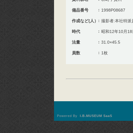
備品番号
1998P08687
作成など(人）
撮影者:本社特派
時代
昭和12年10月1
法量
31.0×45.5
員数
1枚
Powered By
I.B.MUSEUM SaaS