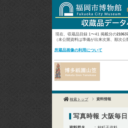
現在、収蔵品目録 1〜41 掲載分の
21063
（未公開資料は準備が出来次第、順次
所蔵品画像の利用について
資料情報
検索トップ
写真時報 大阪毎日 
資料群名
林町子資料