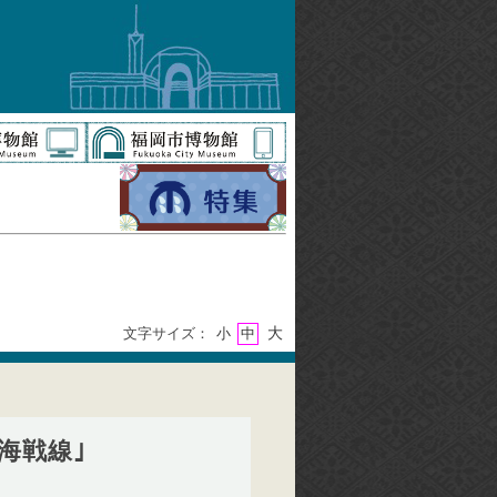
大
文字サイズ：
小
中
上海戦線｣