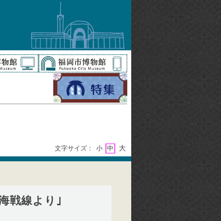
大
文字サイズ：
小
中
上海戦線より｣