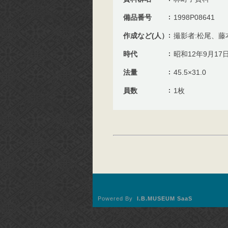
備品番号
1998P08641
作成など(人）
撮影者:松尾、藤
時代
昭和12年9月17
法量
45.5×31.0
員数
1枚
Powered By
I.B.MUSEUM SaaS