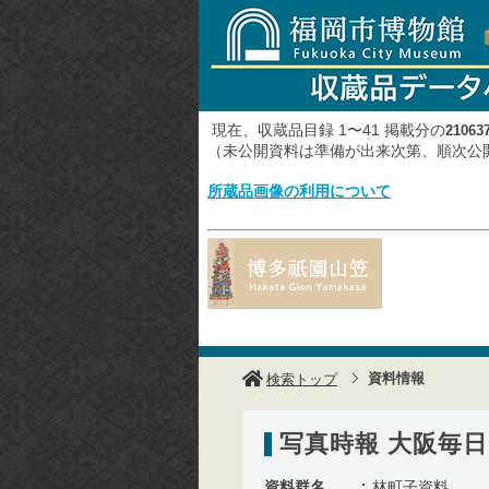
現在、収蔵品目録 1〜41 掲載分の
21063
（未公開資料は準備が出来次第、順次
所蔵品画像の利用について
資料情報
検索トップ
写真時報 大阪毎日 
資料群名
林町子資料