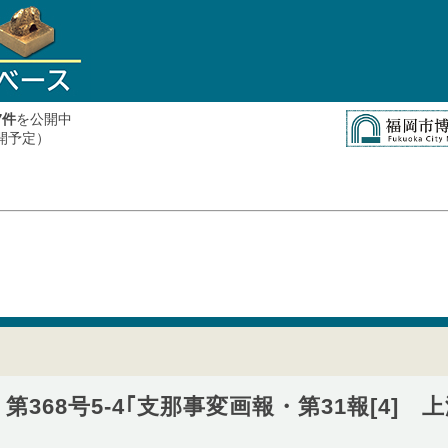
件
を公開中
7
公開予定）
第368号5-4｢支那事変画報・第31報[4] 