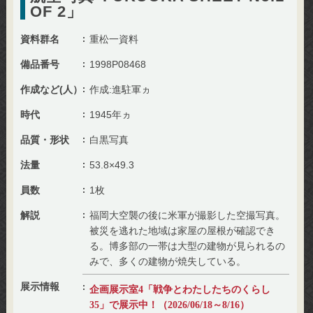
OF 2」
資料群名
重松一資料
備品番号
1998P08468
作成など(人）
作成:進駐軍ヵ
時代
1945年ヵ
品質・形状
白黒写真
法量
53.8×49.3
員数
1枚
解説
福岡大空襲の後に米軍が撮影した空撮写真。
被災を逃れた地域は家屋の屋根が確認でき
る。博多部の一帯は大型の建物が見られるの
みで、多くの建物が焼失している。
展示情報
企画展示室4「戦争とわたしたちのくらし
35」で展示中！（2026/06/18～8/16）