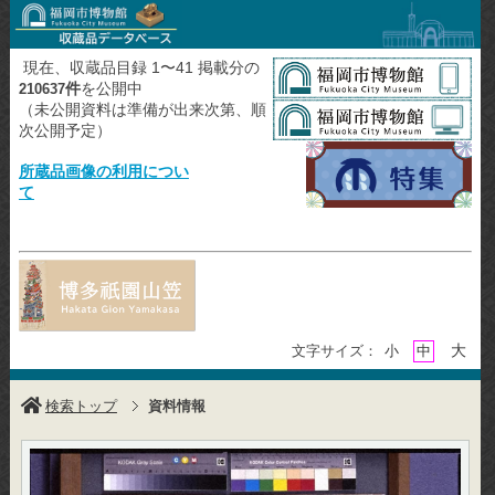
現在、収蔵品目録 1〜41 掲載分の
件
を公開中
210637
（未公開資料は準備が出来次第、順
次公開予定）
所蔵品画像の利用につい
て
大
文字サイズ：
小
中
検索トップ
資料情報