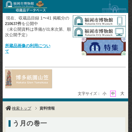
現在、収蔵品目録 1〜41 掲載分の
件
を公開中
210637
（未公開資料は準備が出来次第、順
次公開予定）
所蔵品画像の利用につい
て
大
文字サイズ：
小
中
検索トップ
資料情報
う月の巻一