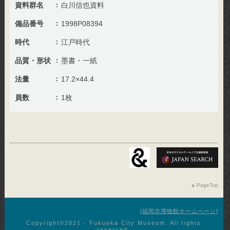
資料群名
白川信也資料
備品番号
1998P08394
時代
江戸時代
品質・形状
墨書・一紙
法量
17.2×44.4
員数
1枚
PageTop
福岡市博物館ホームページ
Copyright©︎2021 - Fukuoka City Museum. All rights
reserved.