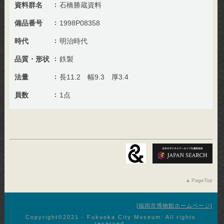
資料群名
石橋勝蔵資料
備品番号
1998P08358
時代
明治時代
品質・形状
鉄製
法量
長11.2 幅9.3 厚3.4
員数
1点
PageTop
福岡市博物館ホームページ
Copyright©︎2021 - Fukuoka City Museum. All rights
reserved.