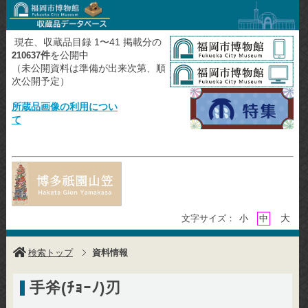
現在、収蔵品目録 1〜41 掲載分の
件
を公開中
210637
（未公開資料は準備が出来次第、順
次公開予定）
所蔵品画像の利用につい
て
大
文字サイズ：
小
中
検索トップ
資料情報
手斧(ﾁｮｰﾉ)刃