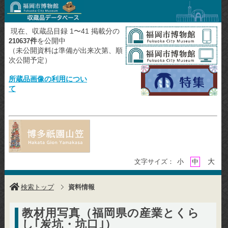
現在、収蔵品目録 1〜41 掲載分の
件
を公開中
210637
（未公開資料は準備が出来次第、順
次公開予定）
所蔵品画像の利用につい
て
大
文字サイズ：
小
中
検索トップ
資料情報
教材用写真（福岡県の産業とくら
し｢炭坑・坑口｣）