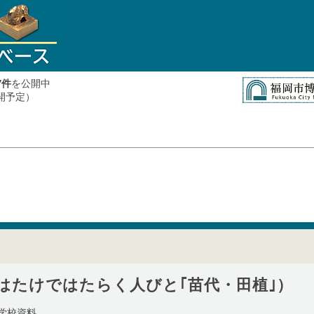
件
を公開中
7
公開予定）
はたけではたらく人びと｢苗代・田植｣）
学校資料