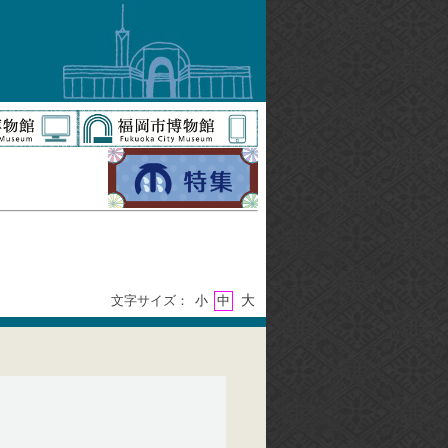
大
文字サイズ：
小
中