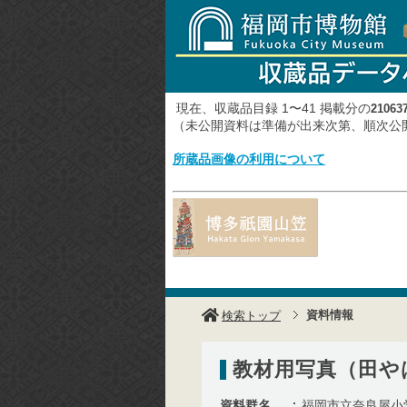
現在、収蔵品目録 1〜41 掲載分の
21063
（未公開資料は準備が出来次第、順次
所蔵品画像の利用について
資料情報
検索トップ
教材用写真（田や
資料群名
福岡市立奈良屋小