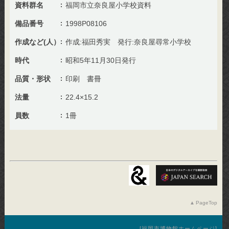
資料群名
福岡市立奈良屋小学校資料
備品番号
1998P08106
作成など(人）
作成:福田秀実 発行:奈良屋尋常小学校
時代
昭和5年11月30日発行
品質・形状
印刷 書冊
法量
22.4×15.2
員数
1冊
PageTop
福岡市博物館ホームページ