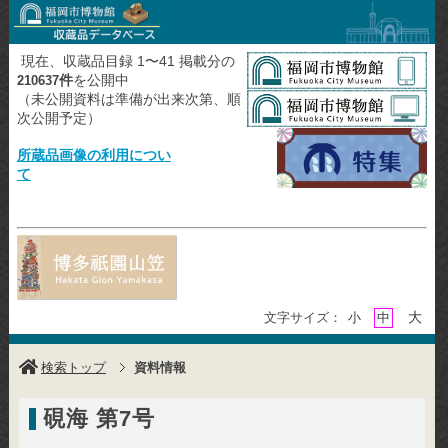
現在、収蔵品目録 1〜41 掲載分の
件
を公開中
210637
（未公開資料は準備が出来次第、順
次公開予定）
所蔵品画像の利用につい
て
大
文字サイズ：
小
中
検索トップ
資料情報
硯海 第7号