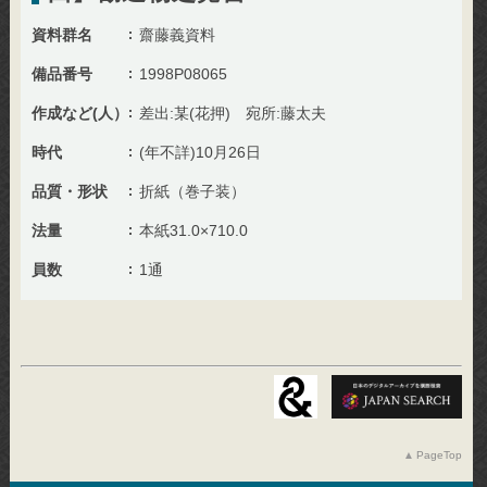
資料群名
齋藤義資料
備品番号
1998P08065
作成など(人）
差出:某(花押) 宛所:藤太夫
時代
(年不詳)10月26日
品質・形状
折紙（巻子装）
法量
本紙31.0×710.0
員数
1通
PageTop