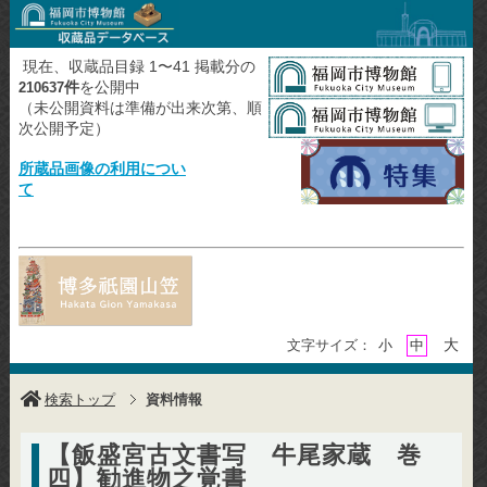
現在、収蔵品目録 1〜41 掲載分の
件
を公開中
210637
（未公開資料は準備が出来次第、順
次公開予定）
所蔵品画像の利用につい
て
大
文字サイズ：
小
中
検索トップ
資料情報
【飯盛宮古文書写 牛尾家蔵 巻
四】勧進物之覚書