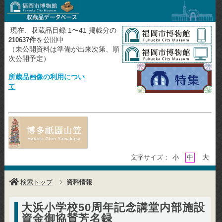
現在、収蔵品目録 1〜41 掲載分の
件
を公開中
210637
（未公開資料は準備が出来次第、順
次公開予定）
所蔵品画像の利用につい
て
大
文字サイズ：
小
中
検索トップ
資料情報
大浜小学校50周年記念講堂内部施設
資金御協賛芳名録