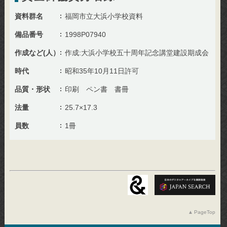
資料群名
福岡市立大浜小学校資料
備品番号
1998P07940
作成など(人）
作成:大浜小学校五十周年記念講堂建設期成会
時代
昭和35年10月11日許可
品質・形状
印刷 ペン書 書冊
法量
25.7×17.3
員数
1冊
PageTop