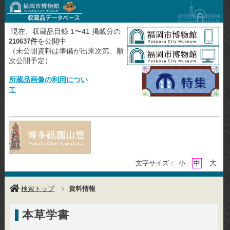
現在、収蔵品目録 1〜41 掲載分の
件
を公開中
210637
（未公開資料は準備が出来次第、順
次公開予定）
所蔵品画像の利用につい
て
大
文字サイズ：
小
中
検索トップ
資料情報
本草学書