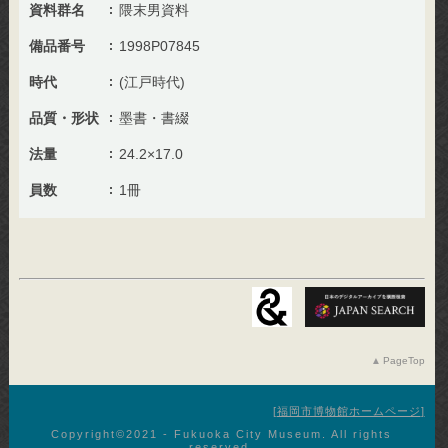
資料群名
隈末男資料
備品番号
1998P07845
時代
(江戸時代)
品質・形状
墨書・書綴
法量
24.2×17.0
員数
1冊
PageTop
福岡市博物館ホームページ
Copyright©︎2021 - Fukuoka City Museum. All rights
reserved.