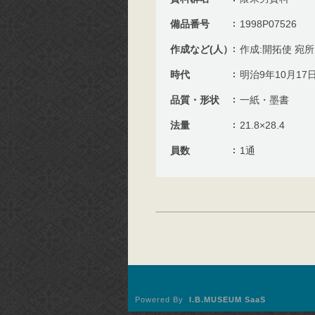
備品番号
1998P07526
作成など(人）
作成:開拓使 宛
時代
明治9年10月17
品質・形状
一紙・墨書
法量
21.8×28.4
員数
1通
Powered By
I.B.MUSEUM SaaS