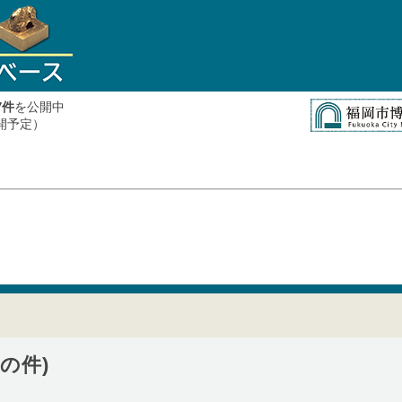
件
を公開中
7
公開予定）
の件)