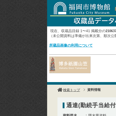
現在、収蔵品目録 1〜41 掲載分の
21063
（未公開資料は準備が出来次第、順次
所蔵品画像の利用について
資料情報
検索トップ
通達(勤続手当給付
資料群名
隈末男資料