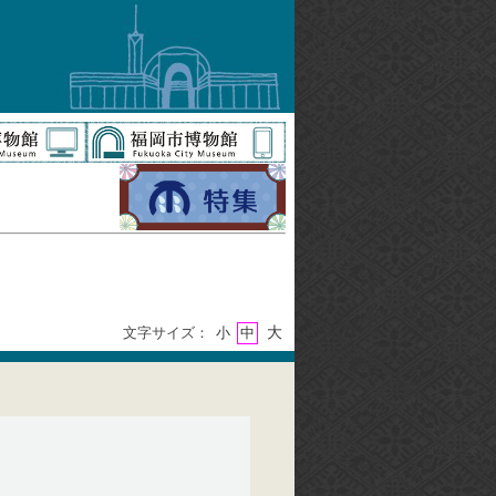
大
文字サイズ：
小
中