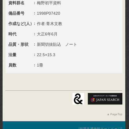
資料群名
梅野初平資料
備品番号
1998P07420
作成など(人）
作者:青木文教
時代
大正6年6月
品質・形状
新聞切抜貼込 ノート
法量
22.5×15.3
員数
1冊
PageTop
福岡市博物館ホームページ