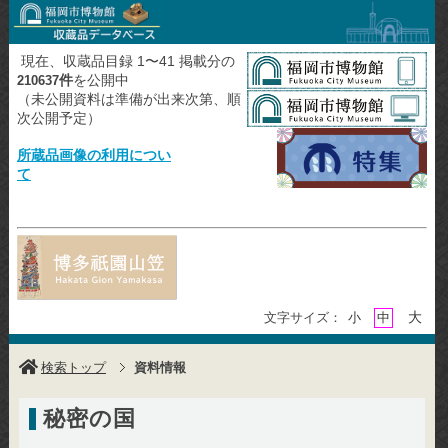
現在、収蔵品目録 1〜41 掲載分の
件
を公開中
210637
（未公開資料は準備が出来次第、順
次公開予定）
所蔵品画像の利用につい
て
大
文字サイズ：
小
中
検索トップ
資料情報
秘密の国