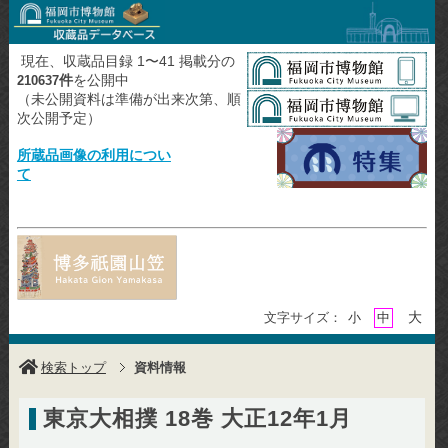
現在、収蔵品目録 1〜41 掲載分の
件
を公開中
210637
（未公開資料は準備が出来次第、順
次公開予定）
所蔵品画像の利用につい
て
大
文字サイズ：
小
中
検索トップ
資料情報
東京大相撲 18巻 大正12年1月