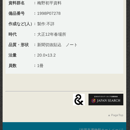
資料群名
梅野初平資料
備品番号
1998P07278
作成など(人）
製作:不詳
時代
大正12年春場所
品質・形状
新聞切抜貼込 ノート
法量
20.0×13.2
員数
1冊
PageTop
福岡市博物館ホームページ