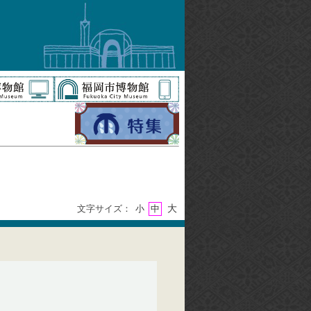
大
文字サイズ：
小
中