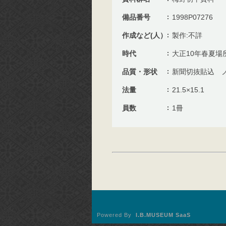
備品番号
1998P07276
作成など(人）
製作:不詳
時代
大正10年春夏場
品質・形状
新聞切抜貼込 
法量
21.5×15.1
員数
1冊
Powered By
I.B.MUSEUM SaaS