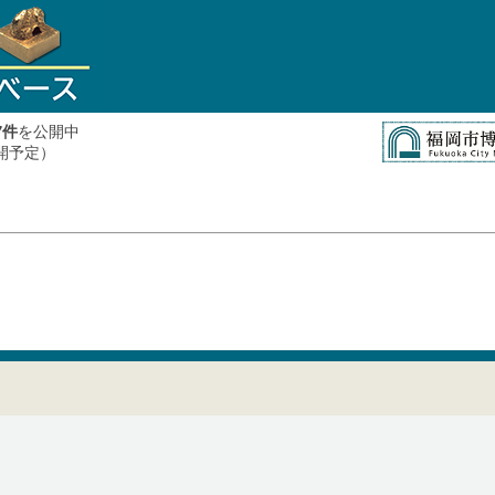
件
を公開中
7
公開予定）