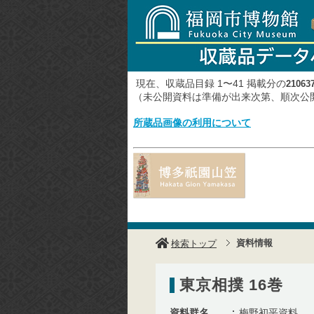
現在、収蔵品目録 1〜41 掲載分の
21063
（未公開資料は準備が出来次第、順次
所蔵品画像の利用について
資料情報
検索トップ
東京相撲 16巻
資料群名
梅野初平資料