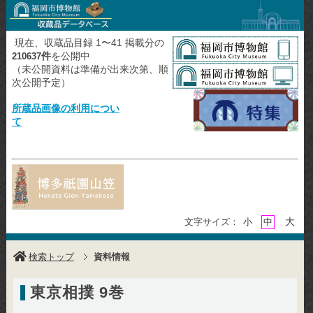
現在、収蔵品目録 1〜41 掲載分の
件
を公開中
210637
（未公開資料は準備が出来次第、順
次公開予定）
所蔵品画像の利用につい
て
大
文字サイズ：
小
中
検索トップ
資料情報
東京相撲 9巻