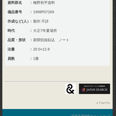
資料群名
梅野初平資料
備品番号
1998P07269
作成など(人）
製作:不詳
時代
大正7年夏場所
品質・形状
新聞切抜貼込 ノート
法量
20.0×12.8
員数
1冊
PageTop
福岡市博物館ホームページ