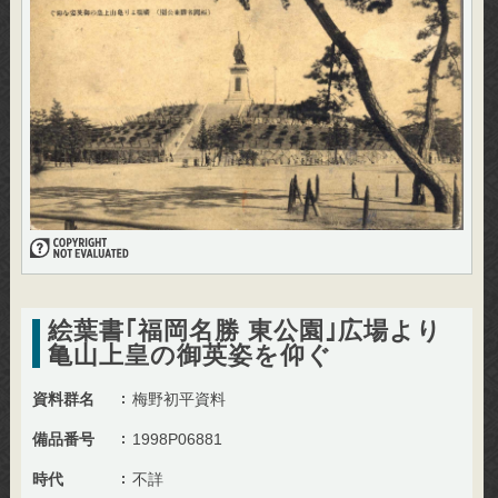
絵葉書｢福岡名勝 東公園｣広場より
亀山上皇の御英姿を仰ぐ
資料群名
梅野初平資料
備品番号
1998P06881
時代
不詳