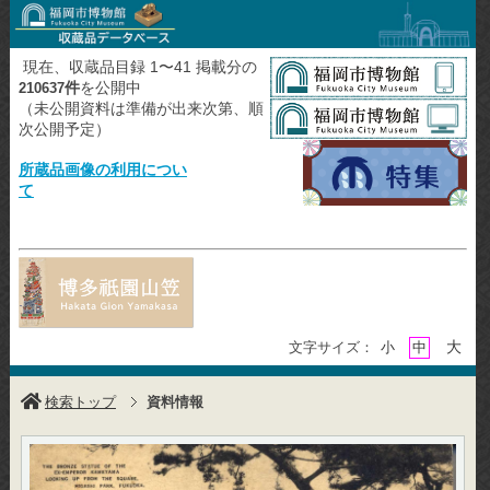
現在、収蔵品目録 1〜41 掲載分の
件
を公開中
210637
（未公開資料は準備が出来次第、順
次公開予定）
所蔵品画像の利用につい
て
大
文字サイズ：
小
中
検索トップ
資料情報