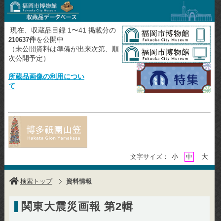
現在、収蔵品目録 1〜41 掲載分の
件
を公開中
210637
（未公開資料は準備が出来次第、順
次公開予定）
所蔵品画像の利用につい
て
大
文字サイズ：
小
中
検索トップ
資料情報
関東大震災画報 第2輯