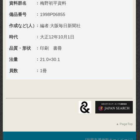
資料群名
梅野初平資料
備品番号
1998P06855
作成など(人）
編者:大阪毎日新聞社
時代
大正12年10月1日
品質・形状
印刷 書冊
法量
21.0×30.1
員数
1冊
PageTop
福岡市博物館ホームページ