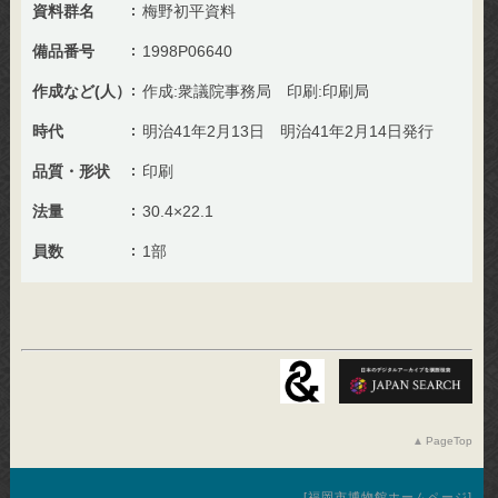
資料群名
梅野初平資料
備品番号
1998P06640
作成など(人）
作成:衆議院事務局 印刷:印刷局
時代
明治41年2月13日 明治41年2月14日発行
品質・形状
印刷
法量
30.4×22.1
員数
1部
PageTop
福岡市博物館ホームページ