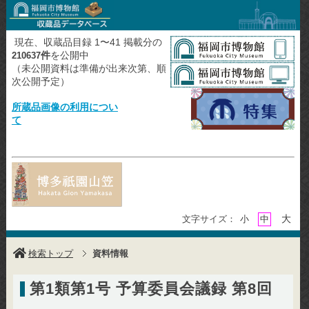
現在、収蔵品目録 1〜41 掲載分の
件
を公開中
210637
（未公開資料は準備が出来次第、順
次公開予定）
所蔵品画像の利用につい
て
大
文字サイズ：
小
中
検索トップ
資料情報
第1類第1号 予算委員会議録 第8回