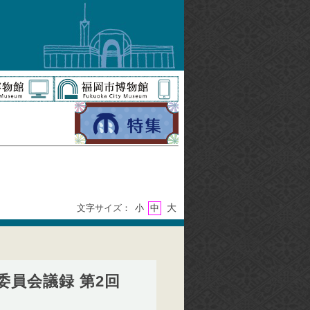
大
文字サイズ：
小
中
委員会議録 第2回