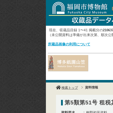
現在、収蔵品目録 1〜41 掲載分の
21063
（未公開資料は準備が出来次第、順次
所蔵品画像の利用について
資料情報
検索トップ
第5類第51号 租
資料群名
梅野初平資料