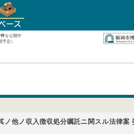
件
を公開中
7
公開予定）
税其ノ他ノ収入徴収処分嘱託ニ関スル法律案 