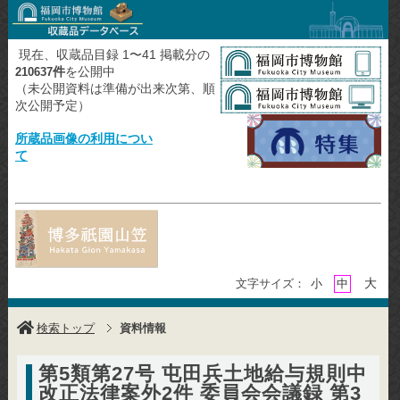
現在、収蔵品目録 1〜41 掲載分の
件
を公開中
210637
（未公開資料は準備が出来次第、順
次公開予定）
所蔵品画像の利用につい
て
大
文字サイズ：
小
中
検索トップ
資料情報
第5類第27号 屯田兵土地給与規則中
改正法律案外2件 委員会会議録 第3