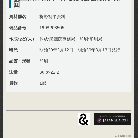
回
資料群名
梅野初平資料
備品番号
1998P06505
作成など(人）
作成:衆議院事務局 印刷:印刷局
時代
明治39年3月12日 明治39年3月13日発行
品質・形状
印刷
法量
30.8×22.2
員数
1部
PageTop